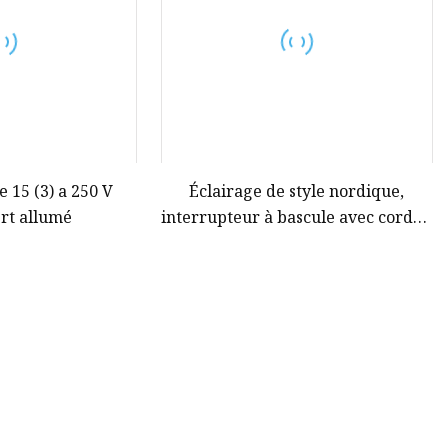
e 15 (3) a 250 V
Éclairage de style nordique,
rt allumé
interrupteur à bascule avec cordon
de ligne