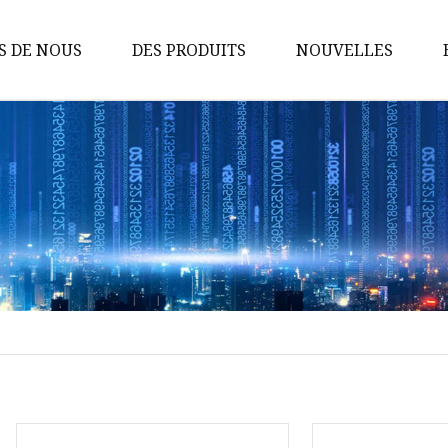
S DE NOUS
DES PRODUITS
NOUVELLES
Prise CC
Panneau de commutation
Interrupteur à bascule
Accessoires de prise
Accessoires pour interrupteurs
Produits électriques
Prise USB
Écrou à douille
Bloc de fusible