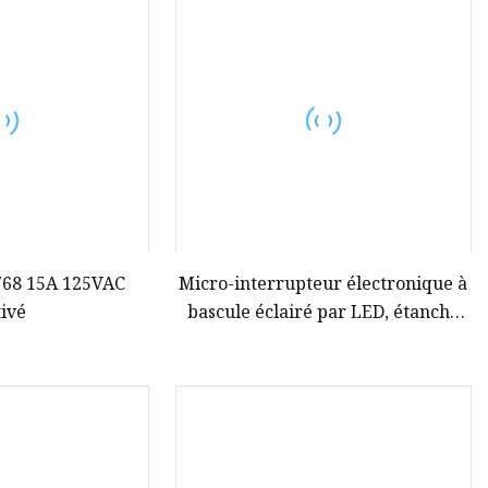
768 15A 125VAC
Micro-interrupteur électronique à
tivé
bascule éclairé par LED, étanche
IP67, bouton-poussoir, pour pièces
automobiles