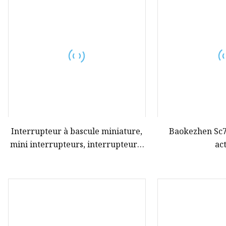
Boîtier de batterie
Plus de commutateurs
BUS-Bar
Interrupteur à bascule miniature,
Baokezhen Sc
mini interrupteurs, interrupteur à
ac
bascule lumineux miniature