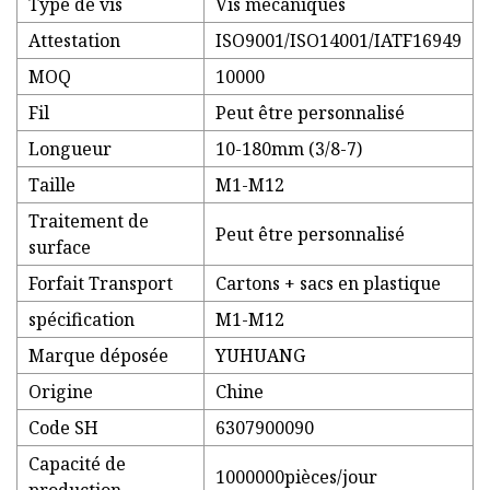
Type de vis
Vis mécaniques
Attestation
ISO9001/ISO14001/IATF16949
MOQ
10000
Fil
Peut être personnalisé
Longueur
10-180mm (3/8-7)
Taille
M1-M12
Traitement de
Peut être personnalisé
surface
Forfait Transport
Cartons + sacs en plastique
spécification
M1-M12
Marque déposée
YUHUANG
Origine
Chine
Code SH
6307900090
Capacité de
1000000pièces/jour