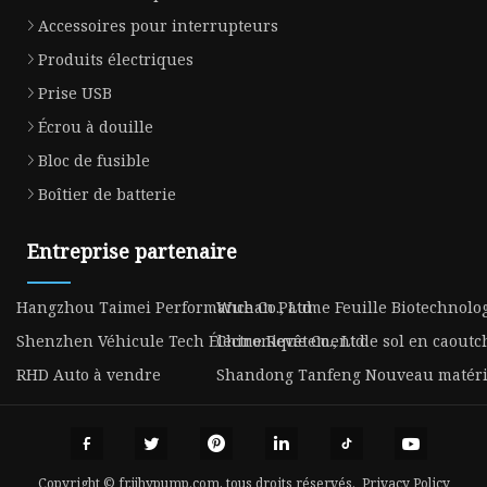
Accessoires pour interrupteurs
Produits électriques
Prise USB
Écrou à douille
Bloc de fusible
Boîtier de batterie
Entreprise partenaire
Hangzhou Taimei Performance Co., Ltd
Wuhan Paume Feuille Biotechnologi
Shenzhen Véhicule Tech Électronique Co., Ltd.
Chine Revêtement de sol en caoutch
RHD Auto à vendre
Shandong Tanfeng Nouveau matéria
Copyright © fr.jjhypump.com, tous droits réservés.
Privacy Policy