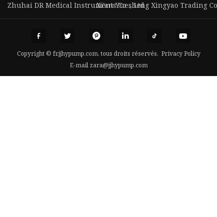
Zhuhai DR Medical Instruments Co ., Ltd .
Xi'an Yuesheng Xingyao Trading Co.
Copyright © fr.jjhypump.com, tous droits réservés.
Privacy Policy
E-mail
zara@jjhypump.com